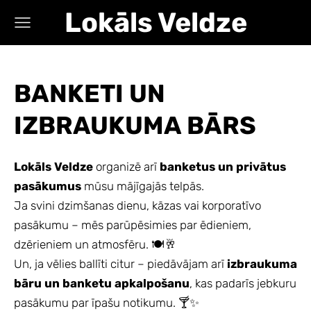
Lokāls Veldze
BANKETI UN
IZBRAUKUMA BĀRS
Lokāls Veldze
organizē arī
banketus un privātus
pasākumus
mūsu mājīgajās telpās.
Ja svini dzimšanas dienu, kāzas vai korporatīvo
pasākumu – mēs parūpēsimies par ēdieniem,
dzērieniem un atmosfēru. 🍽🥂
Un, ja vēlies ballīti citur – piedāvājam arī
izbraukuma
bāru un banketu apkalpošanu
, kas padarīs jebkuru
pasākumu par īpašu notikumu. 🍸✨