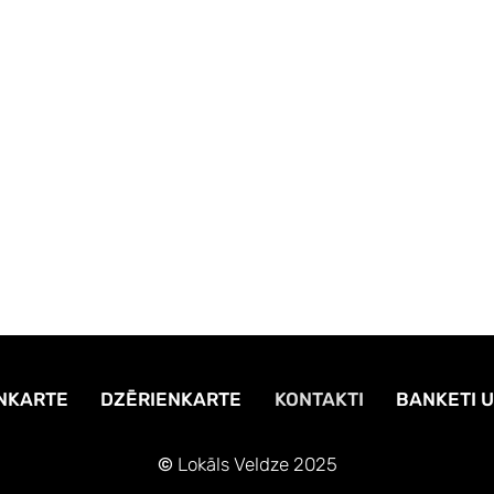
NKARTE
DZĒRIENKARTE
KONTAKTI
BANKETI 
©
Lokāls Veldze 2025